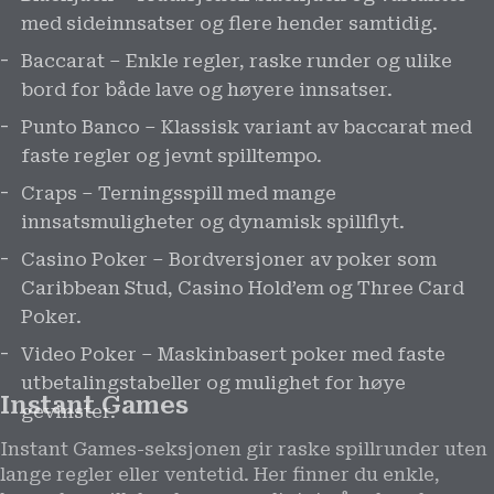
med sideinnsatser og flere hender samtidig.
Baccarat – Enkle regler, raske runder og ulike
bord for både lave og høyere innsatser.
Punto Banco – Klassisk variant av baccarat med
faste regler og jevnt spilltempo.
Craps – Terningsspill med mange
innsatsmuligheter og dynamisk spillflyt.
Casino Poker – Bordversjoner av poker som
Caribbean Stud, Casino Hold’em og Three Card
Poker.
Video Poker – Maskinbasert poker med faste
utbetalingstabeller og mulighet for høye
Instant Games
gevinster.
Instant Games-seksjonen gir raske spillrunder uten
lange regler eller ventetid. Her finner du enkle,