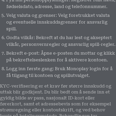
fødselsdato, adresse, land og telefonnummer.
Velg valuta og grenser: Velg foretrukket valuta
og eventuelle innskuddsgrenser for ansvarlig
spill.
Godta vilkår: Bekreft at du har lest og akseptert
vilkår, personvernregler og ansvarlig spill-regler.
Bekreft e-post: Åpne e-posten du mottar og klikk
på bekreftelseslenken for å aktivere kontoen.
Logg inn første gang: Bruk Monoplay login for å
få tilgang til kontoen og spillutvalget.
KYC-verifisering er et krav før større innskudd og
uttak blir godkjent. Du blir bedt om å sende inn et
gyldig bilde av pass, nasjonalt ID-kort eller
førerkort, samt et adressebevis som for eksempel
strømregning eller kontoutskrift, og ved behov
bevis på betalingsmetode. Behandlingen tar