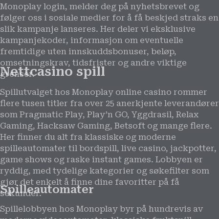
Monoplay login, melder deg på nyhetsbrevet og
følger oss i sosiale medier for å få beskjed straks en
slik kampanje lanseres. Her deler vi eksklusive
kampanjekoder, informasjon om eventuelle
fremtidige uten innskuddsbonuser, beløp,
omsetningskrav, tidsfrister og andre viktige
Nettcasino spill
grenser.
Spillutvalget hos Monoplay online casino rommer
flere tusen titler fra over 25 anerkjente leverandører
som Pragmatic Play, Play’n GO, Yggdrasil, Relax
Gaming, Hacksaw Gaming, Betsoft og mange flere.
Her finner du alt fra klassiske og moderne
spilleautomater til bordspill, live casino, jackpotter,
game shows og raske instant games. Lobbyen er
ryddig, med tydelige kategorier og søkefilter som
gjør det enkelt å finne dine favoritter på få
Spilleautomater
sekunder.
Spillelobbyen hos Monoplay byr på hundrevis av