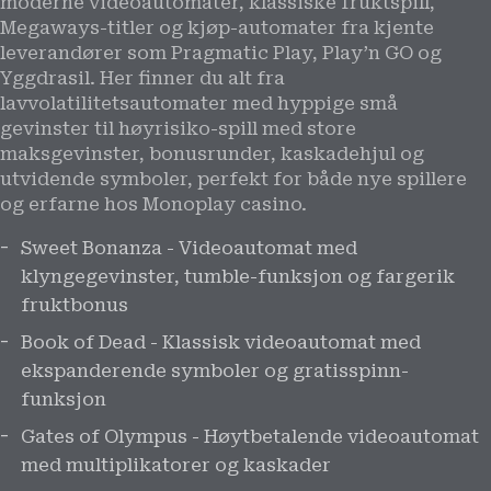
moderne videoautomater, klassiske fruktspill,
Megaways-titler og kjøp-automater fra kjente
leverandører som Pragmatic Play, Play’n GO og
Yggdrasil. Her finner du alt fra
lavvolatilitetsautomater med hyppige små
gevinster til høyrisiko-spill med store
maksgevinster, bonusrunder, kaskadehjul og
utvidende symboler, perfekt for både nye spillere
og erfarne hos Monoplay casino.
Sweet Bonanza - Videoautomat med
klyngegevinster, tumble-funksjon og fargerik
fruktbonus
Book of Dead - Klassisk videoautomat med
ekspanderende symboler og gratisspinn-
funksjon
Gates of Olympus - Høytbetalende videoautomat
med multiplikatorer og kaskader