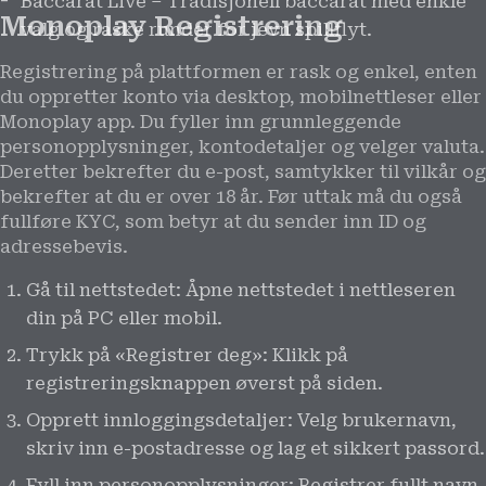
Baccarat Live – Tradisjonell baccarat med enkle
Monoplay Registrering
valg og raske runder for jevn spillflyt.
Registrering på plattformen er rask og enkel, enten
du oppretter konto via desktop, mobilnettleser eller
Monoplay app. Du fyller inn grunnleggende
personopplysninger, kontodetaljer og velger valuta.
Deretter bekrefter du e-post, samtykker til vilkår og
bekrefter at du er over 18 år. Før uttak må du også
fullføre KYC, som betyr at du sender inn ID og
adressebevis.
Gå til nettstedet: Åpne nettstedet i nettleseren
din på PC eller mobil.
Trykk på «Registrer deg»: Klikk på
registreringsknappen øverst på siden.
Opprett innloggingsdetaljer: Velg brukernavn,
skriv inn e-postadresse og lag et sikkert passord.
Fyll inn personopplysninger: Registrer fullt navn,